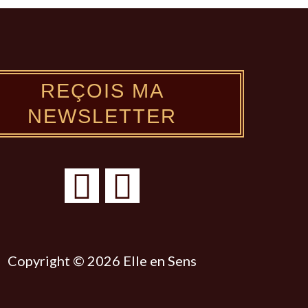
REÇOIS MA
NEWSLETTER
Y
P
o
i
u
n
t
t
Copyright © 2026 Elle en Sens
u
e