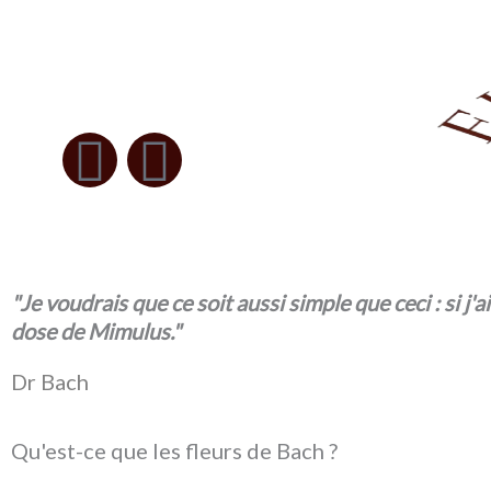
Aller
Y
P
au
o
i
contenu
u
n
t
t
u
e
"Je voudrais que ce soit aussi simple que ceci : si j'a
b
r
dose de Mimulus."
e
e
Dr Bach
s
Qu'est-ce que les fleurs de Bach ?
t