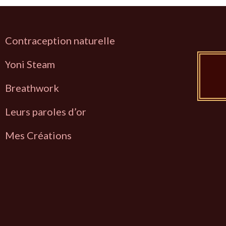
Contraception naturelle
Y
oni Steam
Breathwork
L
eurs paroles d’or
Mes Créations