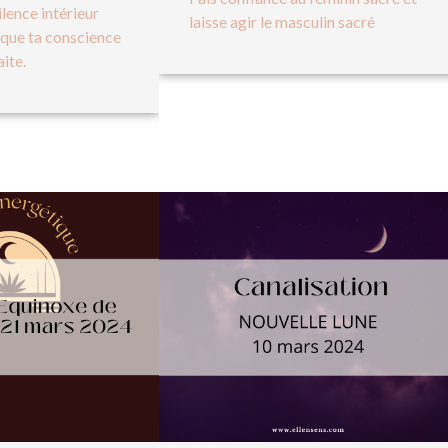
ilence intérieur
laisse agir le masculin sacré
 que ta conscience
ite.