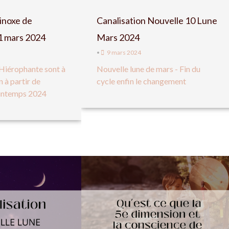
inoxe de
Canalisation Nouvelle 10 Lune
1 mars 2024
Mars 2024
•
9 mars 2024
 Hiérophante sont à
Nouvelle lune de mars - Fin du
n à partir de
cycle enfin le changement
rintemps 2024