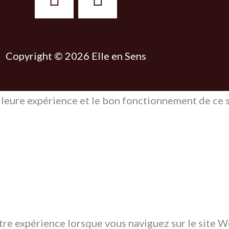
u
n
t
t
u
e
Copyright © 2026 Elle en Sens
b
r
e
e
lleure expérience et le bon fonctionnement de ce si
s
t
tre expérience lorsque vous naviguez sur le site W