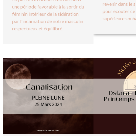
revenir dans le s
une période favorable à la sortir du
pour écouter ce
féminin intérieur de la sidération
supérieure souha
par l'incarnation de notre masculin
respectueux et équilibré.