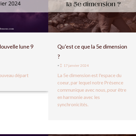
Nouvelle lune 9
Qu’est ce que la 5e dimension
?
•
17 janvier 2024
nouveau départ
La 5e dimension est l'espace du
coeur, par lequel notre Présence
communique avec nous, pour être
en harmonie avec les
synchronicités.