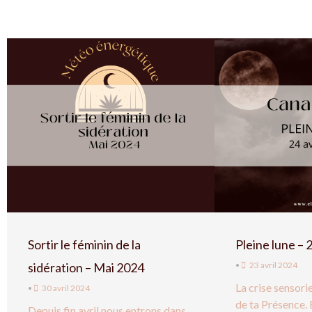
Sortir le féminin de la
Pleine lune – 
sidération – Mai 2024
•
23 avril 2024
La crise sensor
•
30 avril 2024
de ta Présence. 
Depuis fin avril nous entrons dans