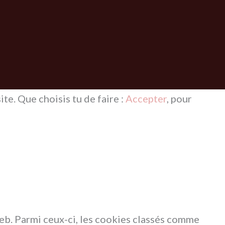
te. Que choisis tu de faire :
Accepter
, pour
eb. Parmi ceux-ci, les cookies classés comme