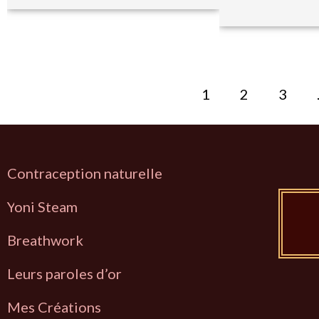
1
2
3
Contraception naturelle
Y
oni Steam
Breathwork
L
eurs paroles d’or
Mes Créations