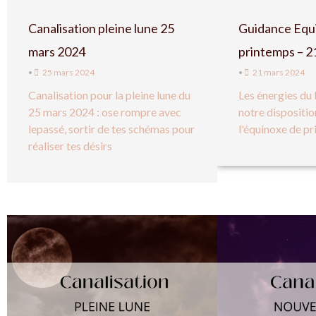
Canalisation pleine lune 25
Guidance Equ
mars 2024
printemps – 2
•
25 mars 2024
•
21 mars 2024
Canalisation pour la pleine lune du
Les énergies du
25 mars 2024 : ose rompre avec
notre dispositio
lepassé, sortir de tes schémas pour
l'équinoxe de p
réaliser tes désirs