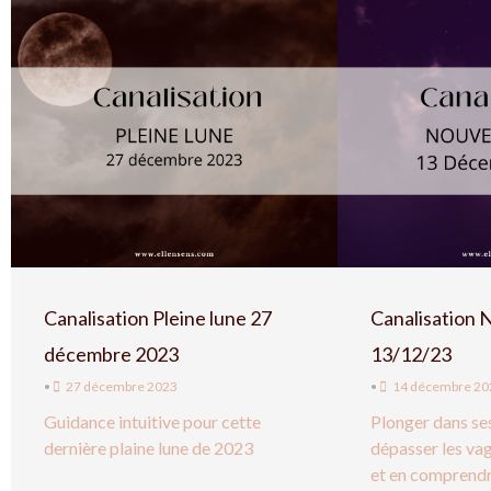
Canalisation Pleine lune 27
Canalisation 
décembre 2023
13/12/23
•
27 décembre 2023
•
14 décembre 20
Guidance intuitive pour cette
Plonger dans se
dernière plaine lune de 2023
dépasser les va
et en comprendr