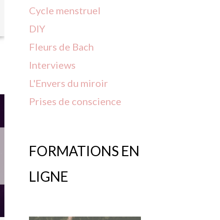
Cycle menstruel
DIY
Fleurs
de
Bach
Interviews
L'Envers du miroir
Prises
de
conscience
FORMATIONS EN
LIGNE