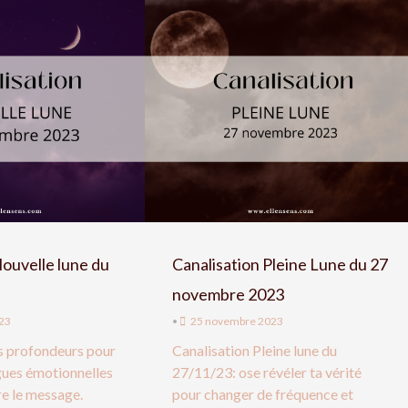
Nouvelle lune du
Canalisation Pleine Lune du 27
novembre 2023
23
•
25 novembre 2023
s profondeurs pour
Canalisation Pleine lune du
gues émotionnelles
27/11/23: ose révéler ta vérité
e le message.
pour changer de fréquence et