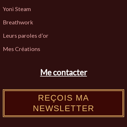
Y
oni Steam
Breathwork
L
eurs paroles d’or
Mes Créations
Me contacter
REÇOIS MA
NEWSLETTER
Y
P