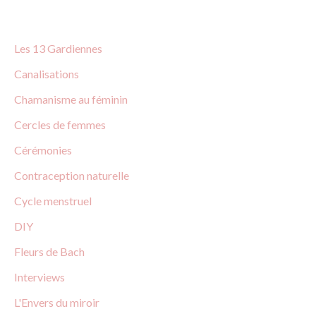
e
r
Les 13 Gardiennes
c
Canalisations
h
Chamanisme au féminin
e
Cercles de
femmes
r
Cérémonies
:
Contraception
naturelle
Cycle menstruel
DIY
Fleurs
de
Bach
Interviews
L'Envers du miroir