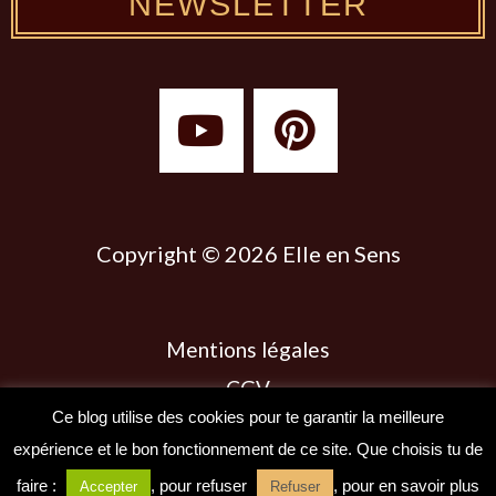
NEWSLETTER
Y
P
o
i
u
n
t
t
u
e
Copyright © 2026 Elle en Sens
b
r
e
e
Mentions légales
s
CGV
t
Ce blog utilise des cookies pour te garantir la meilleure
Politique des cookies
expérience et le bon fonctionnement de ce site. Que choisis tu de
Politique de confidentialité
faire :
, pour refuser
, pour en savoir plus
Accepter
Refuser