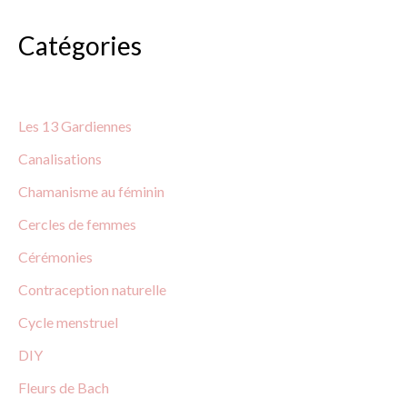
c
Catégories
h
e
r
Les 13 Gardiennes
c
Canalisations
h
Chamanisme au féminin
e
Cercles de
femmes
r
Cérémonies
:
Contraception
naturelle
Cycle menstruel
DIY
Fleurs
de
Bach