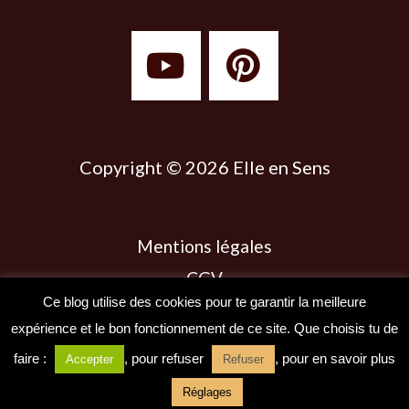
Y
P
o
i
u
n
t
t
u
e
Copyright © 2026 Elle en Sens
b
r
e
e
Mentions légales
s
CGV
t
Ce blog utilise des cookies pour te garantir la meilleure
Politique des cookies
expérience et le bon fonctionnement de ce site. Que choisis tu de
Politique de confidentialité
faire :
, pour refuser
, pour en savoir plus
Accepter
Refuser
Réglages