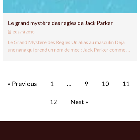
Le grand mystère des règles de Jack Parker
20 avril 2018
Le Grand Mystère des Règles Un alias au masculin Déjà
une nana qui prend un nom de mec : Jack Parker comme …
« Previous
1
…
9
10
11
12
Next »