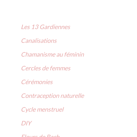
h
e
r
Les 13 Gardiennes
c
Canalisations
h
Chamanisme au féminin
e
Cercles de
femmes
r
Cérémonies
Contraception
naturelle
:
Cycle menstruel
DIY
Fleurs
de
Bach