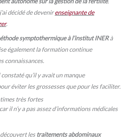
nt autonome sur la gestion de la fertilité
.
j’ai décidé de devenir
enseignante de
zer
.
éthode symptothermique à
l’institut INER
à
ise également la formation continue
les connaissances.
 constaté qu’il y avait un manque
pour éviter les grossesses que pour les faciliter.
imes très fortes
ar il n’y a pas assez d’informations médicales
 découvert les
traitements abdominaux