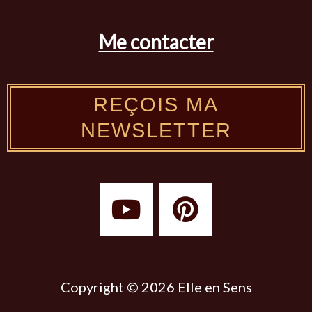
Me contacter
REÇOIS MA
NEWSLETTER
Y
P
o
i
u
n
t
t
u
e
Copyright © 2026 Elle en Sens
b
r