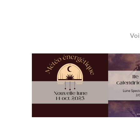
Voir
Météo énergétique
11e lune 