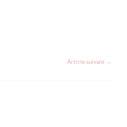
nes
des 13 lunes
Article suivant
→