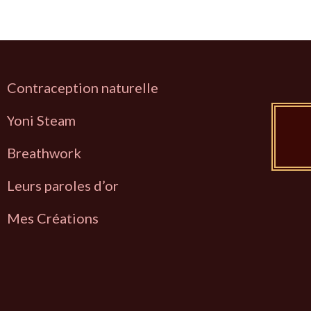
Contraception naturelle
Y
oni Steam
Breathwork
L
eurs paroles d’or
Mes Créations