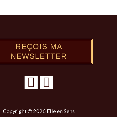
REÇOIS MA
NEWSLETTER
Y
P
o
i
u
n
t
t
Copyright © 2026 Elle en Sens