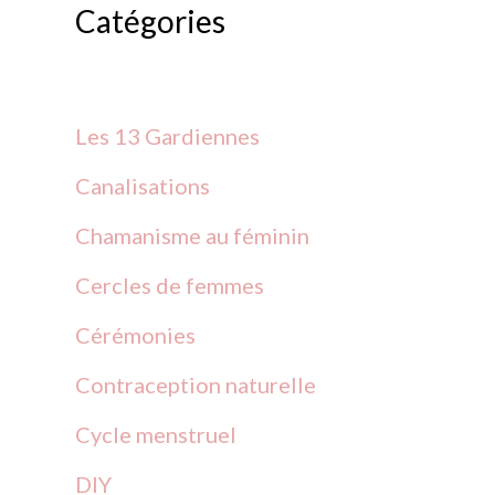
Catégories
h
e
r
Les 13 Gardiennes
c
Canalisations
h
Chamanisme au féminin
e
Cercles de
femmes
r
Cérémonies
Contraception
naturelle
:
Cycle menstruel
DIY