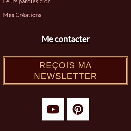
L
eurs paroles d’or
Mes Créations
Me contacter
REÇOIS MA
NEWSLETTER
Y
P
o
i
u
n
t
t