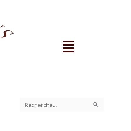
Menu
R
e
c