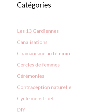
Catégories
h
e
r
Les 13 Gardiennes
c
Canalisations
h
Chamanisme au féminin
e
Cercles de
femmes
r
Cérémonies
Contraception
naturelle
:
Cycle menstruel
DIY