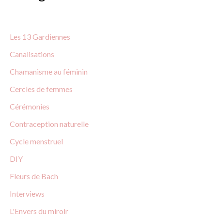
e
r
Les 13 Gardiennes
c
Canalisations
h
Chamanisme au féminin
e
Cercles de
femmes
r
Cérémonies
:
Contraception
naturelle
Cycle menstruel
DIY
Fleurs
de
Bach
Interviews
L'Envers du miroir