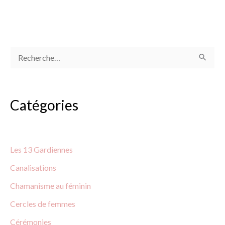
R
e
c
Catégories
h
e
r
Les 13 Gardiennes
c
Canalisations
h
Chamanisme au féminin
e
Cercles de
femmes
r
Cérémonies