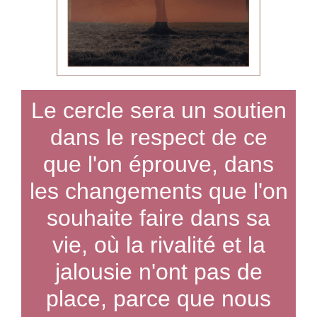
Le cercle sera un soutien
dans le respect de ce
que l'on éprouve, dans
les changements que l'on
souhaite faire dans sa
vie, où la rivalité et la
jalousie n'ont pas de
place, parce que nous