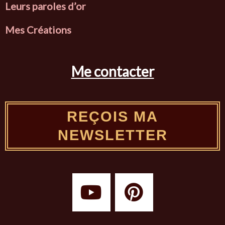
L
eurs paroles d’or
Mes Créations
Me contacter
REÇOIS MA
NEWSLETTER
Y
P
o
i
u
n
t
t